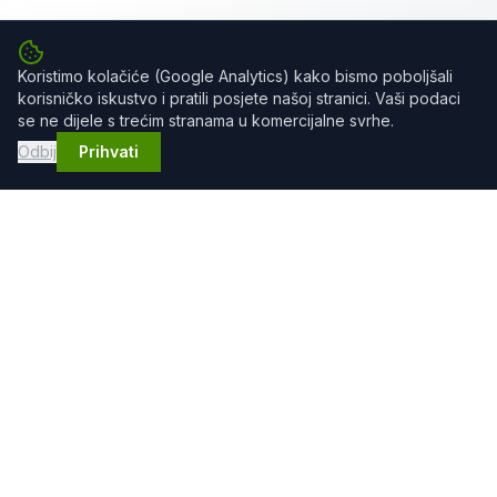
Koristimo kolačiće (Google Analytics) kako bismo poboljšali
korisničko iskustvo i pratili posjete našoj stranici. Vaši podaci
se ne dijele s trećim stranama u komercijalne svrhe.
Odbij
Prihvati
GRADEX DOO
Profesionalne građevinske usluge
Kontakt