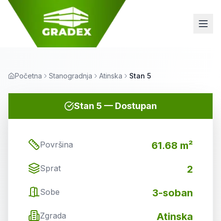
Početna
Stanogradnja
Atinska
Stan 5
Stan
5
—
Dostupan
Površina
61.68 m²
Sprat
2
Sobe
3-soban
Zgrada
Atinska