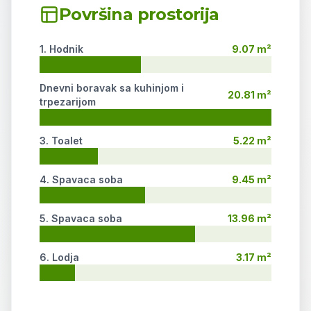
Površina prostorija
1. Hodnik
9.07 m²
Dnevni boravak sa kuhinjom i
20.81 m²
trpezarijom
3. Toalet
5.22 m²
4. Spavaca soba
9.45 m²
5. Spavaca soba
13.96 m²
6. Lodja
3.17 m²