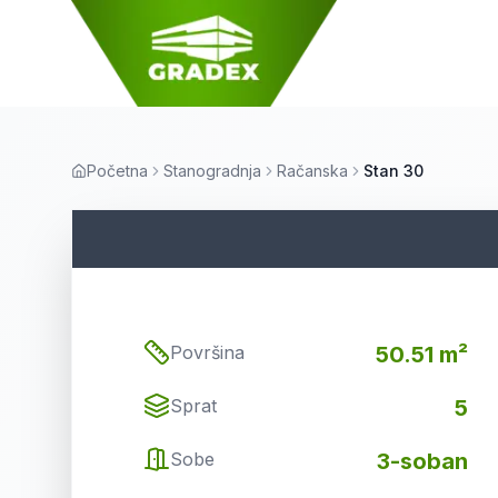
Početna
Stanogradnja
Račanska
Stan 30
Površina
50.51 m²
Sprat
5
Sobe
3-soban