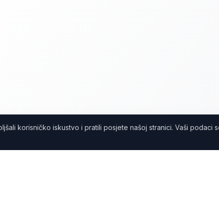
ali korisničko iskustvo i pratili posjete našoj stranici. Vaši podaci 