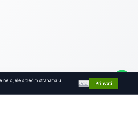
se ne dijele s trećim stranama u
Odbij
Prihvati