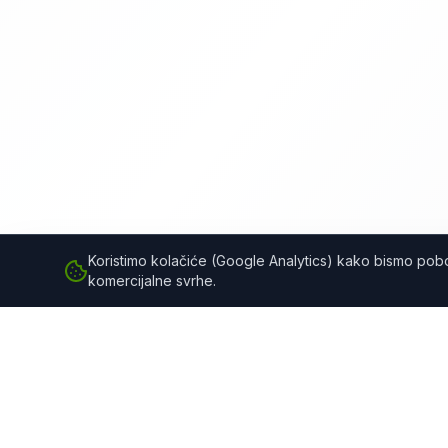
Koristimo kolačiće (Google Analytics) kako bismo poboljš
komercijalne svrhe.