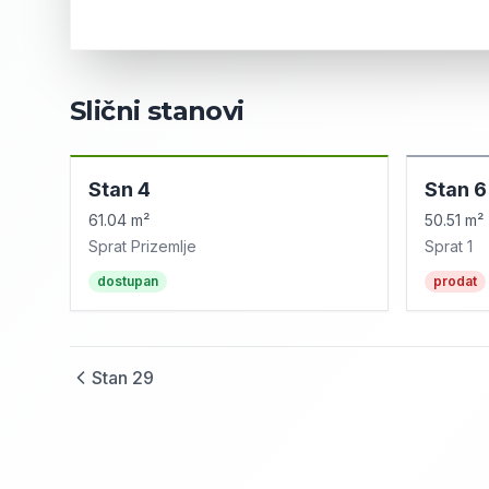
Slični stanovi
Stan
4
Stan
6
61.04 m²
50.51 m²
Sprat
Prizemlje
Sprat
1
dostupan
prodat
Stan
29