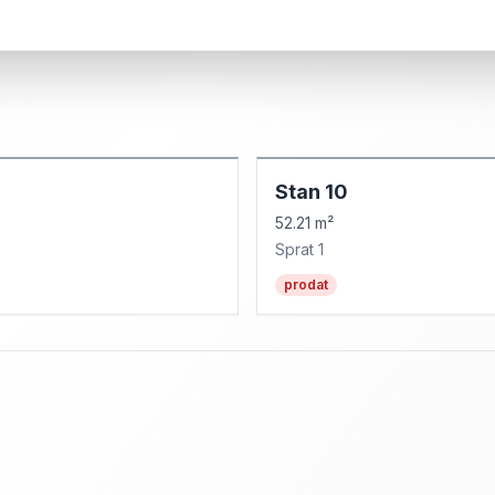
Stan
10
52.21 m²
Sprat
1
prodat