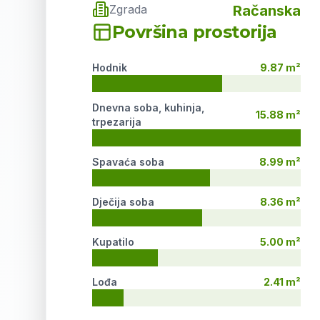
Zgrada
Račanska
Površina prostorija
Hodnik
9.87 m²
Dnevna soba, kuhinja,
15.88 m²
trpezarija
Spavaća soba
8.99 m²
Dječija soba
8.36 m²
Kupatilo
5.00 m²
Lođa
2.41 m²