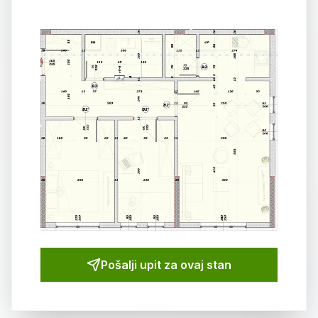
Pošalji upit za ovaj
stan