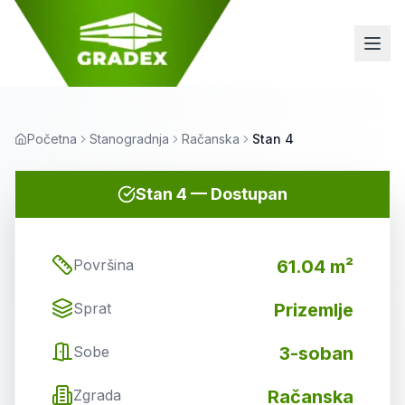
Početna
Stanogradnja
Račanska
Stan 4
Stan
4
—
Dostupan
Površina
61.04 m²
Sprat
Prizemlje
Sobe
3-soban
Zgrada
Račanska