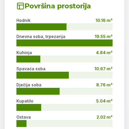
Površina prostorija
Hodnik
10.16 m²
Dnevna soba, trpezarija
19.55 m²
Kuhinja
4.84 m²
Spavaća soba
10.67 m²
Dječija soba
8.76 m²
Kupatilo
5.04 m²
Ostava
2.02 m²