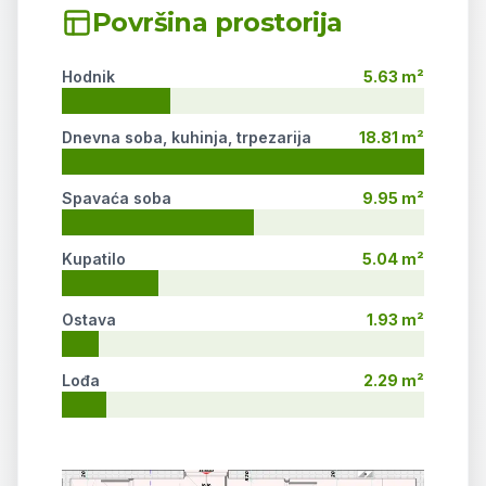
Površina prostorija
Hodnik
5.63 m²
Dnevna soba, kuhinja, trpezarija
18.81 m²
Spavaća soba
9.95 m²
Kupatilo
5.04 m²
Ostava
1.93 m²
Lođa
2.29 m²