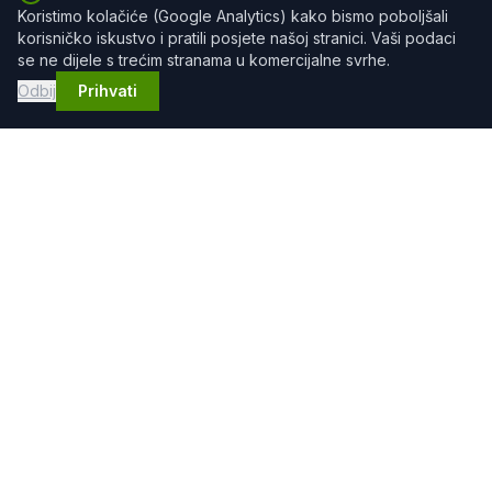
Koristimo kolačiće (Google Analytics) kako bismo poboljšali
korisničko iskustvo i pratili posjete našoj stranici. Vaši podaci
se ne dijele s trećim stranama u komercijalne svrhe.
Odbij
Prihvati
GRADEX DOO
Profesionalne građevinske usluge
Kontakt
Email:
info@gradexzv.ba