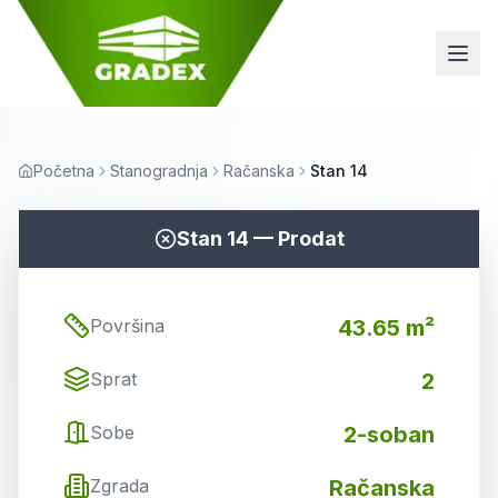
Početna
Stanogradnja
Račanska
Stan 14
Stan
14
—
Prodat
Površina
43.65 m²
Sprat
2
Sobe
2-soban
Zgrada
Račanska